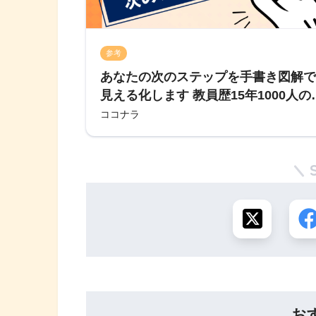
参考
あなたの次のステップを手書き図解で
見える化します 教員歴15年1000人の
み対応の経験から次のステップを提示 
ココナラ
ビジネススキル・ツール | ココナラ
お