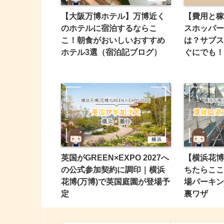
【大阪万博ホテル】万博近く
【費用と稼
のホテルに宿泊するならこ
スホッパー
こ！朝食がおいしいおすすめ
は？サブス
ホテル3選（宿泊記ブログ）
ぐにでも！
英国がGREEN×EXPO 2027へ
【横浜花博
の公式参加契約に調印｜横浜
ちたらここ
花博(万博)で英国庭園が登場予
場パーキン
定
裏ワザ