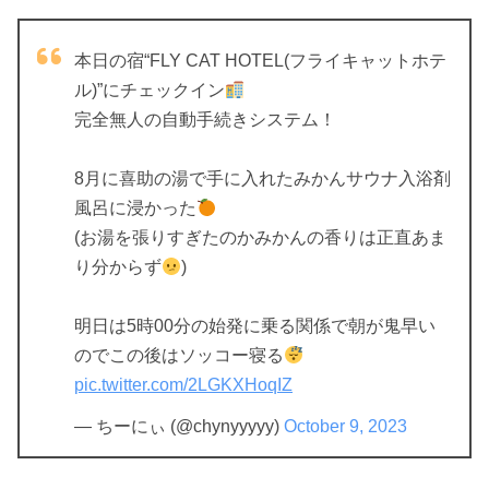
本日の宿“FLY CAT HOTEL(フライキャットホテ
ル)”にチェックイン
完全無人の自動手続きシステム！
8月に喜助の湯で手に入れたみかんサウナ入浴剤
風呂に浸かった
(お湯を張りすぎたのかみかんの香りは正直あま
り分からず
)
明日は5時00分の始発に乗る関係で朝が鬼早い
のでこの後はソッコー寝る
pic.twitter.com/2LGKXHoqIZ
— ちーにぃ (@chynyyyyy)
October 9, 2023